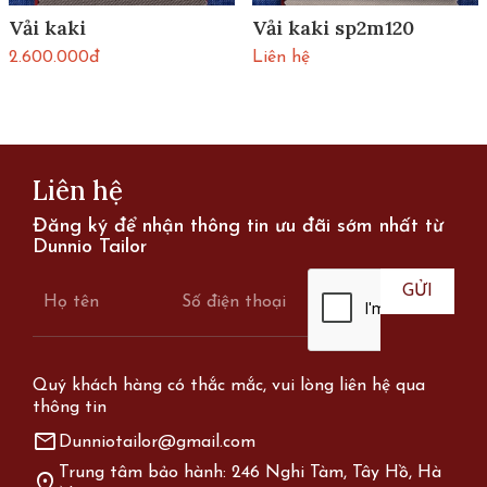
Vải kaki
Vải kaki sp2m120
2.600.000đ
Liên hệ
Liên hệ
Đăng ký để nhận thông tin ưu đãi sớm nhất từ
Dunnio Tailor
Quý khách hàng có thắc mắc, vui lòng liên hệ qua
thông tin
mail
Dunniotailor@gmail.com
Trung tâm bảo hành: 246 Nghi Tàm, Tây Hồ, Hà
location_on