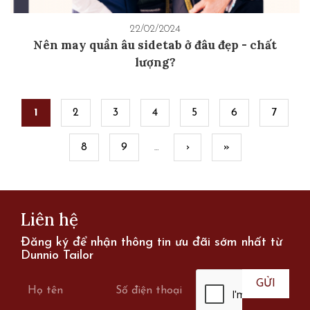
22/02/2024
Nên may quần âu sidetab ở đâu đẹp - chất
lượng?
Pages
1
2
3
4
5
6
7
8
9
›
»
…
Liên hệ
Đăng ký để nhận thông tin ưu đãi sớm nhất từ
Dunnio Tailor