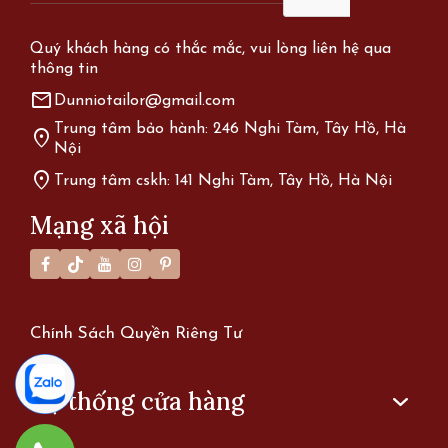
Quý khách hàng có thắc mắc, vui lòng liên hệ qua
thông tin
mail
Dunniotailor@gmail.com
Trung tâm bảo hành: 246 Nghi Tàm, Tây Hồ, Hà
location_on
Nội
location_on
Trung tâm cskh: 141 Nghi Tàm, Tây Hồ, Hà Nội
Mạng xã hội
Chính Sách Quyền Riêng Tư
Hệ thống cửa hàng