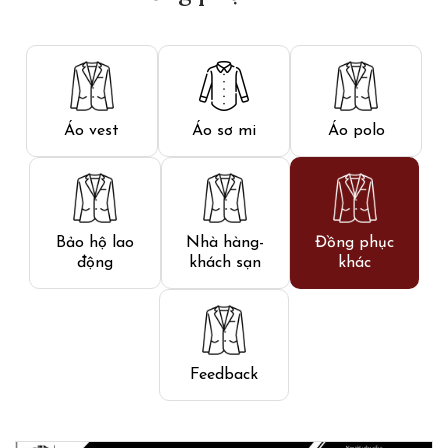
Áo vest
Áo sơ mi
Áo polo
Bảo hộ lao
Nhà hàng-
Đồng phục
động
khách sạn
khác
Feedback