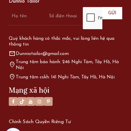
Dunnio Tailor
Quý khách hàng có thắc mắc, vui lòng liên hệ qua
thông tin
mail
Dunniotailor@gmail.com
Trung tâm bảo hành: 246 Nghi Tàm, Tây Hồ, Hà
location_on
Nội
location_on
Trung tâm cskh: 141 Nghi Tàm, Tây Hồ, Hà Nội
Mạng xã hội
Chính Sách Quyền Riêng Tư