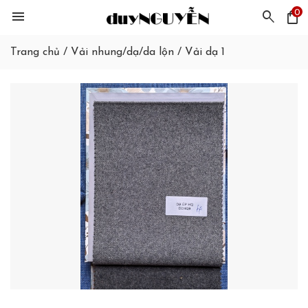
0
menu
search
shopping_bag
Trang chủ
/
Vải nhung/dạ/da lộn
/
Vải dạ 1