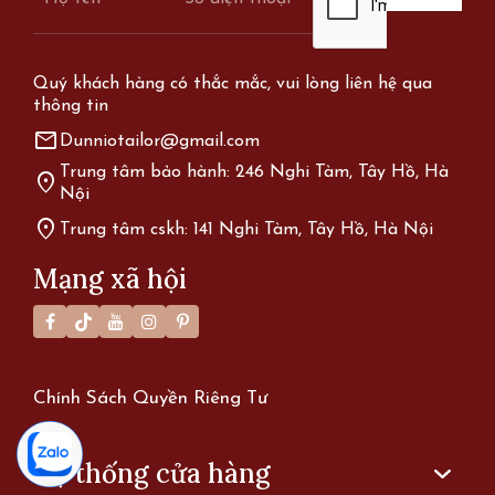
Quý khách hàng có thắc mắc, vui lòng liên hệ qua
thông tin
mail
Dunniotailor@gmail.com
Trung tâm bảo hành: 246 Nghi Tàm, Tây Hồ, Hà
location_on
Nội
location_on
Trung tâm cskh: 141 Nghi Tàm, Tây Hồ, Hà Nội
Mạng xã hội
Chính Sách Quyền Riêng Tư
Hệ thống cửa hàng