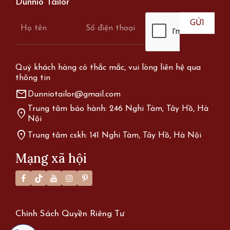
Dunnio Tailor
Quý khách hàng có thắc mắc, vui lòng liên hệ qua
thông tin
mail
Dunniotailor@gmail.com
Trung tâm bảo hành: 246 Nghi Tàm, Tây Hồ, Hà
location_on
Nội
location_on
Trung tâm cskh: 141 Nghi Tàm, Tây Hồ, Hà Nội
Mạng xã hội
Chính Sách Quyền Riêng Tư