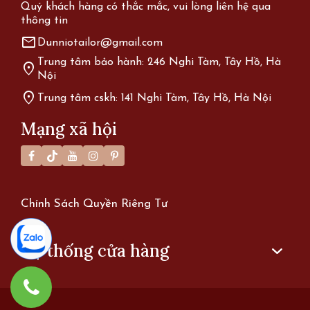
Quý khách hàng có thắc mắc, vui lòng liên hệ qua
thông tin
mail
Dunniotailor@gmail.com
Trung tâm bảo hành: 246 Nghi Tàm, Tây Hồ, Hà
location_on
Nội
location_on
Trung tâm cskh: 141 Nghi Tàm, Tây Hồ, Hà Nội
Mạng xã hội
Chính Sách Quyền Riêng Tư
Hệ thống cửa hàng