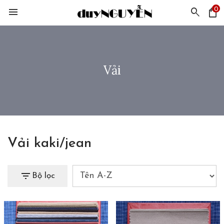
0
menu
search
shopping_bag
Vải
Vải kaki/jean
filter_list
Bộ lọc