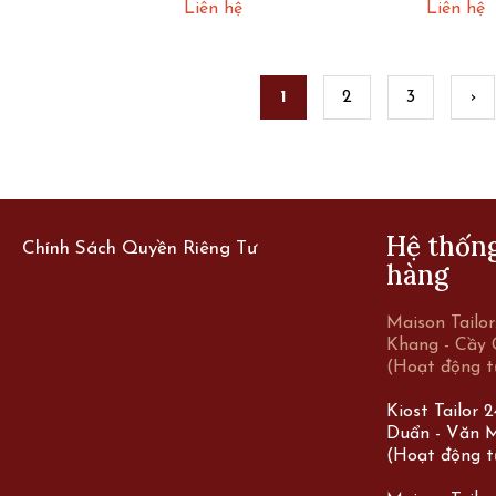
JS1.3VG
JEAN JS1.5VG
xanh c
Liên hệ
Liên hệ
MV2.6
1
2
3
›
s
Hệ thốn
Chính Sách Quyền Riêng Tư
hàng
Maison Tailo
Khang - Cầy 
(Hoạt động t
Kiost Tailor 
Duẩn - Văn M
(Hoạt động t