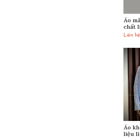
Áo mă
chất 
xanh
Liên hệ
Áo kh
liệu 