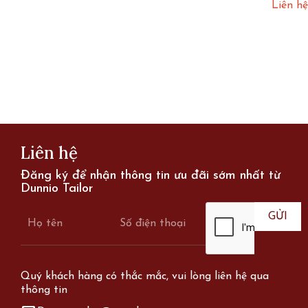
nhạt 
Liên hệ
Page
Liên hệ
Đăng ký để nhận thông tin ưu đãi sớm nhất từ
Dunnio Tailor
Quý khách hàng có thắc mắc, vui lòng liên hệ qua
thông tin