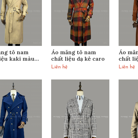
ng tô nam
Áo măng tô nam
Áo măn
liệu kaki màu
chất liệu dạ kẻ caro
chất l
nâu c
Liên hệ
Liên hệ