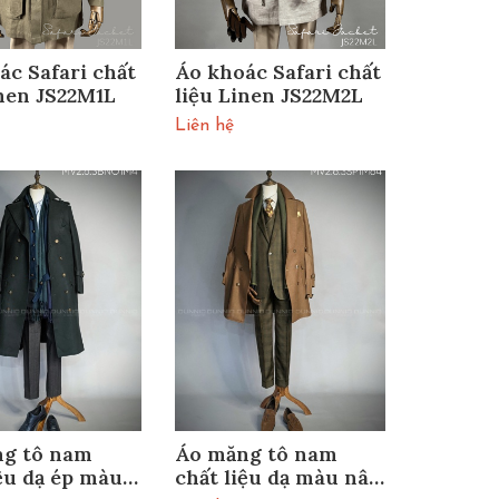
ác Safari chất
Áo khoác Safari chất
inen JS22M1L
liệu Linen JS22M2L
Liên hệ
g tô nam
Áo măng tô nam
iệu dạ ép màu
chất liệu dạ màu nâu