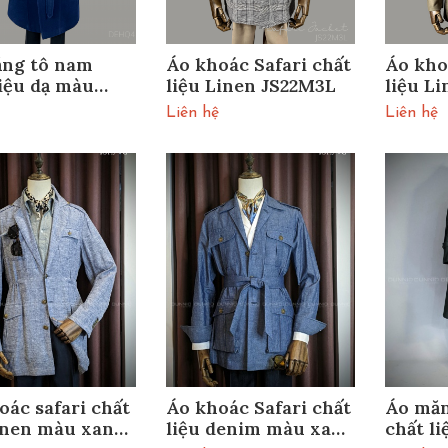
ng tô nam
Áo khoác Safari chất
Áo kho
liệu dạ màu
liệu Linen JS22M3L
liệu L
 DEHQ4
Liên hệ
Liên hệ
oác safari chất
Áo khoác Safari chất
Áo măn
linen màu xanh
liệu denim màu xanh
chất l