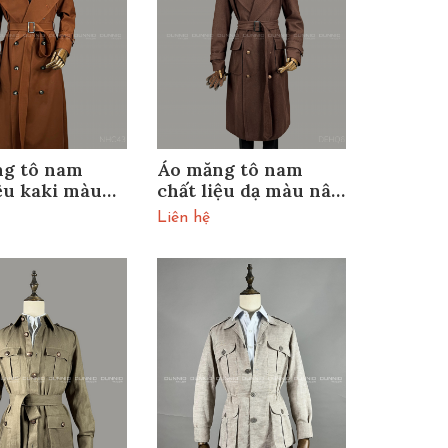
g tô nam
Áo măng tô nam
iệu kaki màu
chất liệu dạ màu nâu
am NHC43
cà phê DEHQ6
Liên hệ