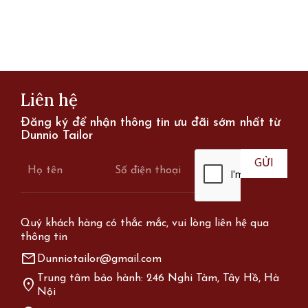
Liên hệ
Đăng ký để nhận thông tin ưu đãi sớm nhất từ
Dunnio Tailor
Quý khách hàng có thắc mắc, vui lòng liên hệ qua
thông tin
mail
Dunniotailor@gmail.com
Trung tâm bảo hành: 246 Nghi Tàm, Tây Hồ, Hà
location_on
Nội