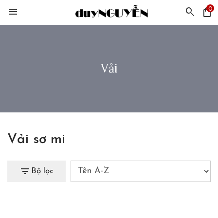
0
menu
search
shopping_bag
Vải
Vải sơ mi
filter_list
Bộ lọc