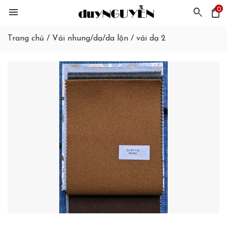
0
menu
search
shopping_bag
Trang chủ
/
Vải nhung/dạ/da lộn
/
vải dạ 2