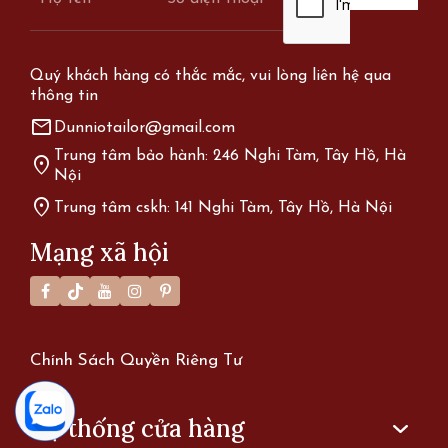
Quý khách hàng có thắc mắc, vui lòng liên hệ qua
thông tin
mail
Dunniotailor@gmail.com
Trung tâm bảo hành: 246 Nghi Tàm, Tây Hồ, Hà
location_on
Nội
location_on
Trung tâm cskh: 141 Nghi Tàm, Tây Hồ, Hà Nội
Mạng xã hội
Chính Sách Quyền Riêng Tư
Hệ thống cửa hàng