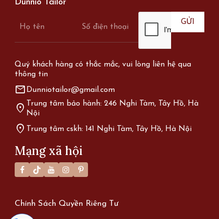
Dunnio Tailor
Quý khách hàng có thắc mắc, vui lòng liên hệ qua
thông tin
mail
Dunniotailor@gmail.com
Trung tâm bảo hành: 246 Nghi Tàm, Tây Hồ, Hà
location_on
Nội
location_on
Trung tâm cskh: 141 Nghi Tàm, Tây Hồ, Hà Nội
Mạng xã hội
Chính Sách Quyền Riêng Tư