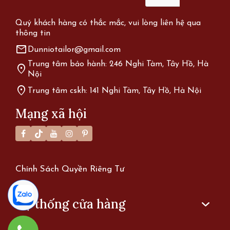
Quý khách hàng có thắc mắc, vui lòng liên hệ qua
thông tin
mail
Dunniotailor@gmail.com
Trung tâm bảo hành: 246 Nghi Tàm, Tây Hồ, Hà
location_on
Nội
location_on
Trung tâm cskh: 141 Nghi Tàm, Tây Hồ, Hà Nội
Mạng xã hội
Chính Sách Quyền Riêng Tư
Hệ thống cửa hàng