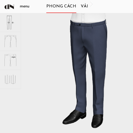
menu
PHONG CÁCH
VẢI
b
s
o
m