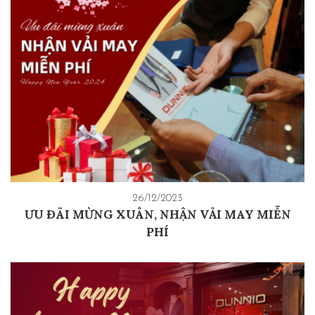
26/12/2023
ƯU ĐÃI MỪNG XUÂN, NHẬN VẢI MAY MIỄN
PHÍ