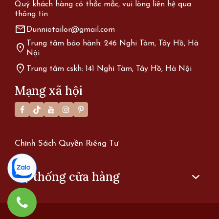
Quý khách hàng có thắc mắc, vui lòng liên hệ qua
thông tin
mail
Dunniotailor@gmail.com
Trung tâm bảo hành: 246 Nghi Tàm, Tây Hồ, Hà
location_on
Nội
location_on
Trung tâm cskh: 141 Nghi Tàm, Tây Hồ, Hà Nội
Mạng xã hội
Chính Sách Quyền Riêng Tư
Hệ thống cửa hàng