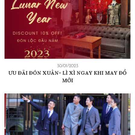
30/01/2023
ƯU ĐÃI ĐÓN XUÂN- LÌ XÌ NGAY KHI MAY ĐỒ
MỚI