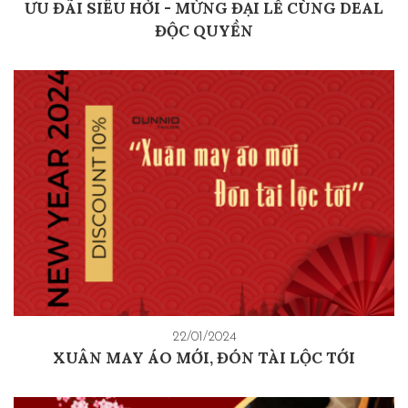
ƯU ĐÃI SIÊU HỜI - MỪNG ĐẠI LỄ CÙNG DEAL
ĐỘC QUYỀN
22/01/2024
XUÂN MAY ÁO MỚI, ĐÓN TÀI LỘC TỚI