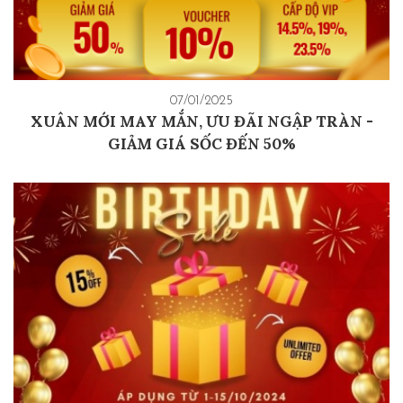
07/01/2025
XUÂN MỚI MAY MẮN, ƯU ĐÃI NGẬP TRÀN -
GIẢM GIÁ SỐC ĐẾN 50%