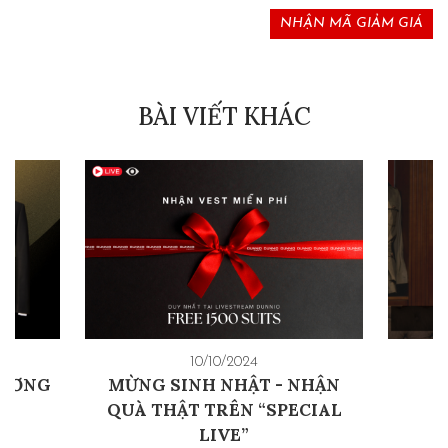
NHẬN MÃ GIẢM GIÁ
BÀI VIẾT KHÁC
10/10/2024
RƯƠNG
MỪNG SINH NHẬT - NHẬN
QUÀ THẬT TRÊN “SPECIAL
LIVE”