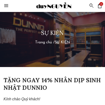
0
menu
search
shopping_bag
SỰ KIỆN
Trang chủ
/
SỰ KIỆN
TẶNG NGAY 14% NHÂN DỊP SINH
NHẬT DUNNIO
Kính chào Quý khách! 