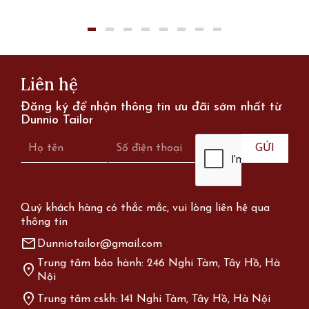
Liên hệ
Đăng ký để nhận thông tin ưu đãi sớm nhất từ
Dunnio Tailor
Quý khách hàng có thắc mắc, vui lòng liên hệ qua
thông tin
mail
Dunniotailor@gmail.com
Trung tâm bảo hành: 246 Nghi Tàm, Tây Hồ, Hà
location_on
Nội
location_on
Trung tâm cskh: 141 Nghi Tàm, Tây Hồ, Hà Nội