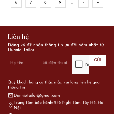
6
7
8
9
›
»
…
Liên hệ
Đăng ký để nhận thông tin ưu đãi sớm nhất từ
Dunnio Tailor
Quý khách hàng có thắc mắc, vui lòng liên hệ qua
thông tin
mail
Dunniotailor@gmail.com
Trung tâm bảo hành: 246 Nghi Tàm, Tây Hồ, Hà
location_on
Nội