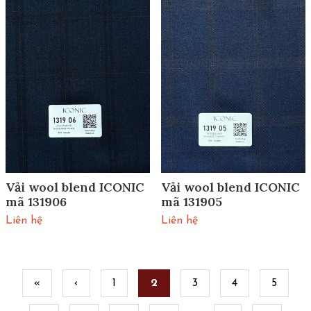
Vải wool blend ICONIC
Vải wool blend ICONIC
mã 131906
mã 131905
Liên hệ
Liên hệ
Pages
«
‹
1
2
3
4
5