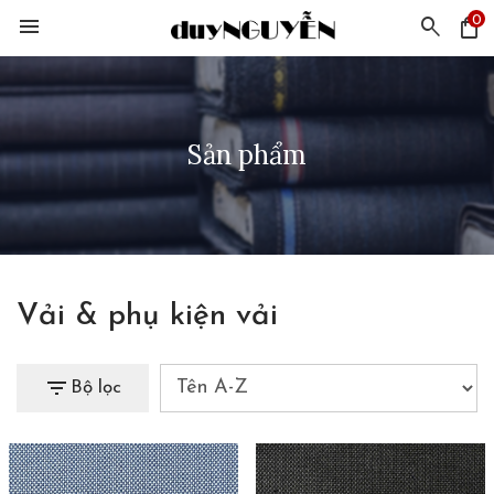
0
menu
search
shopping_bag
Sản phẩm
Vải & phụ kiện vải
filter_list
Bộ lọc