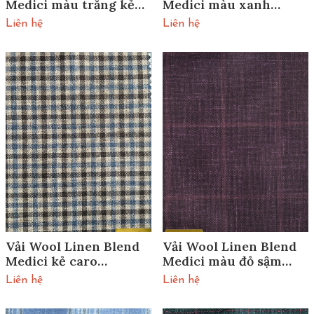
Medici màu trắng kẻ
Medici màu xanh
caro 61019/01
61018/01
Liên hệ
Liên hệ
Vải Wool Linen Blend
Vải Wool Linen Blend
Medici kẻ caro
Medici màu đỏ sậm
61017/01
61016/01
Liên hệ
Liên hệ