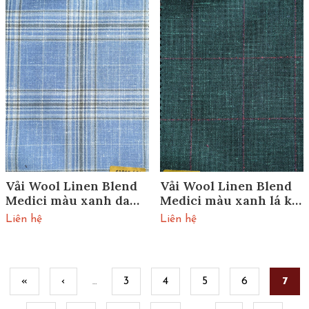
Vải Wool Linen Blend
Vải Wool Linen Blend
Medici màu xanh da
Medici màu xanh lá kẻ
trời kẻ caro 61015/01
caro đỏ 61014/01
Liên hệ
Liên hệ
Pages
«
‹
3
4
5
6
7
…