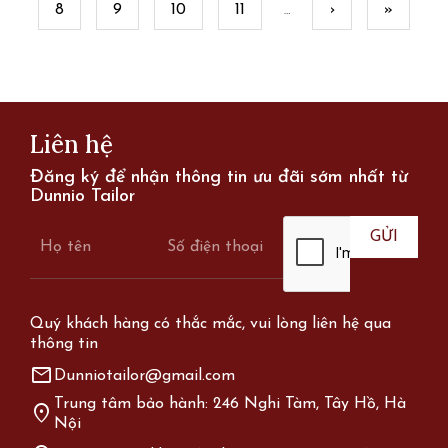
8
9
10
11
›
»
…
Liên hệ
Đăng ký để nhận thông tin ưu đãi sớm nhất từ
Dunnio Tailor
Quý khách hàng có thắc mắc, vui lòng liên hệ qua
thông tin
mail
Dunniotailor@gmail.com
Trung tâm bảo hành: 246 Nghi Tàm, Tây Hồ, Hà
location_on
Nội