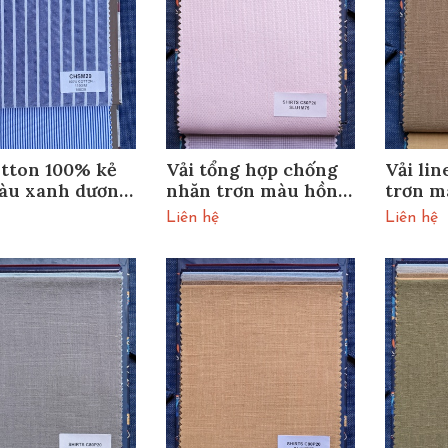
otton 100% kẻ
Vải tổng hợp chống
Vải li
àu xanh dương
nhăn trơn màu hồng
trơn m
20
SLU1M75
SLU1M
Liên hệ
Liên hệ