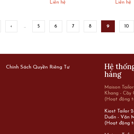
 SLU1M71
dương SLU1M49
dương
Liên hệ
Liên hệ
‹
5
6
7
8
9
10
…
s
Hệ thốn
Chính Sách Quyền Riêng Tư
hàng
Maison Tailo
Khang - Cầy 
(Hoạt động t
Kiost Tailor 
Duẩn - Văn M
(Hoạt động t