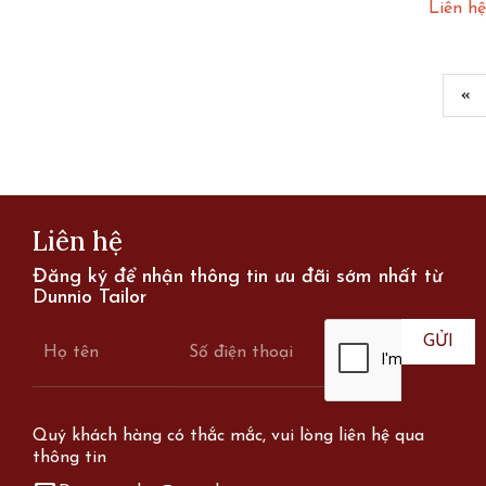
dương
Liên hệ
«
Page
Liên hệ
Đăng ký để nhận thông tin ưu đãi sớm nhất từ
Dunnio Tailor
Quý khách hàng có thắc mắc, vui lòng liên hệ qua
thông tin