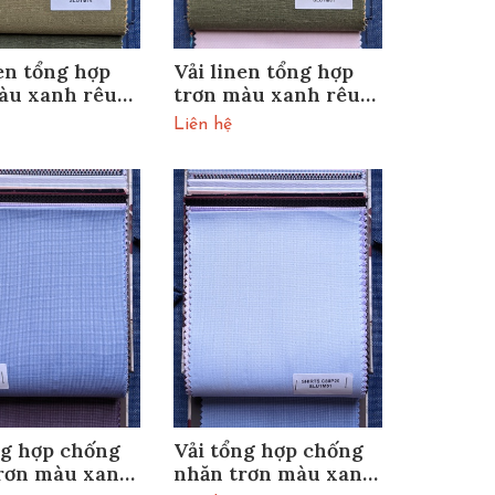
nen tổng hợp
Vải linen tổng hợp
àu xanh rêu
trơn màu xanh rêu
74
SLU1M81
Liên hệ
ng hợp chống
Vải tổng hợp chống
rơn màu xanh
nhăn trơn màu xanh