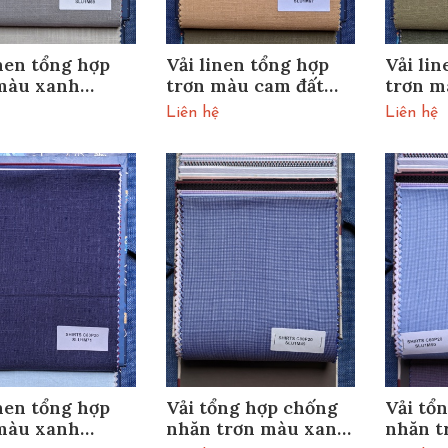
inen tổng hợp
Vải linen tổng hợp
Vải li
màu xanh
trơn màu cam đất
trơn m
M69
SLU1M67
SLU1M
Liên hệ
Liên hệ
inen tổng hợp
Vải tổng hợp chống
Vải tổ
màu xanh
nhăn trơn màu xanh
nhăn t