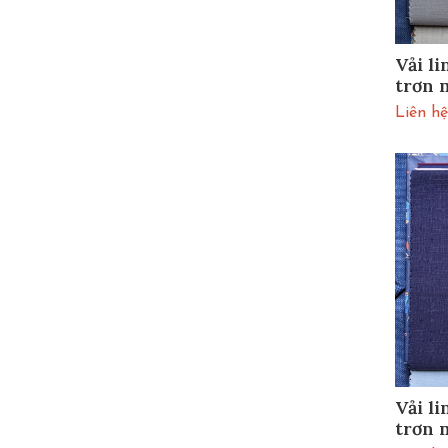
Vải l
trơn 
SLU1
Liên hệ
Vải l
trơn 