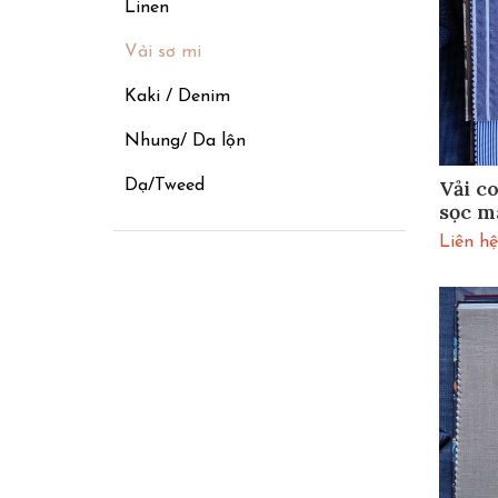
Linen
Vải sơ mi
Kaki / Denim
Nhung/ Da lộn
Vải c
Dạ/Tweed
sọc m
CHSM
Liên hệ