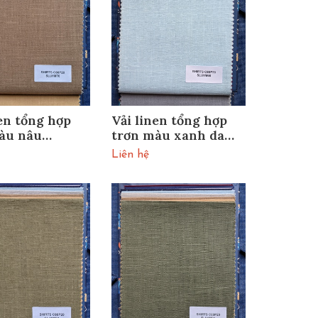
nen tổng hợp
Vải linen tổng hợp
àu nâu
trơn màu xanh da
70
trời SLU1M66
Liên hệ