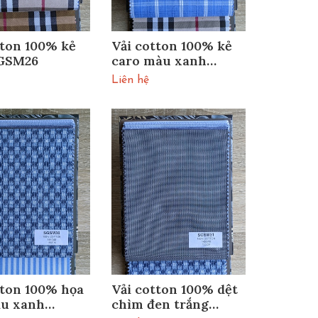
tton 100% kẻ
Vải cotton 100% kẻ
SGSM26
caro màu xanh
sgsm27
Liên hệ
tton 100% họa
Vải cotton 100% dệt
àu xanh
chìm đen trắng