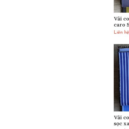
Vải c
caro
Liên hệ
Vải c
sọc x