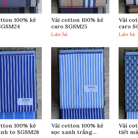
otton 100% kẻ
Vải cotton 100% kẻ
Vải co
 SGSM24
caro SGSM25
caro 
Liên hệ
Liên hệ
otton 100% kẻ
Vải cotton 100% kẻ
Vải co
anh to SGSM28
sọc xanh trắng
tiết m