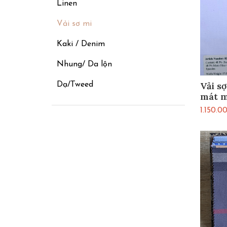
Linen
Vải sơ mi
Kaki / Denim
Nhung/ Da lộn
Vải sợ
Dạ/Tweed
mát m
1.150.0