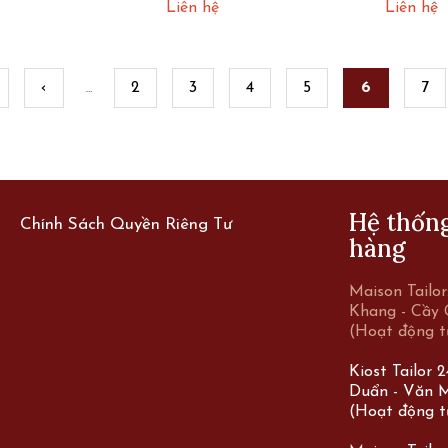
SGSM29
SGSM3
Liên hệ
Liên hệ
‹
2
3
4
5
6
7
…
s
Hệ thốn
Chính Sách Quyền Riêng Tư
hàng
Maison Tailo
Khang - Cầy 
(Hoạt động t
Kiost Tailor 
Duẩn - Văn M
(Hoạt động t