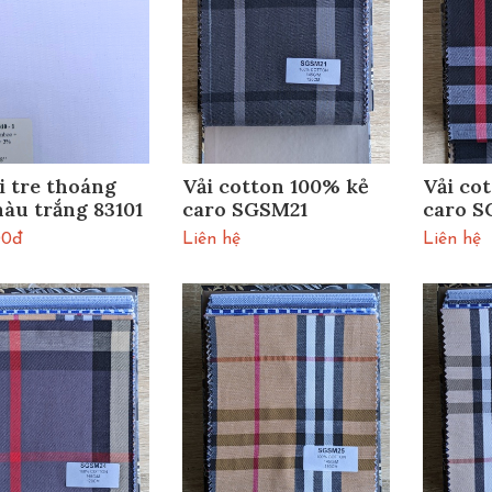
i tre thoáng
Vải cotton 100% kẻ
Vải co
àu trắng 83101
caro SGSM21
caro 
00đ
Liên hệ
Liên hệ