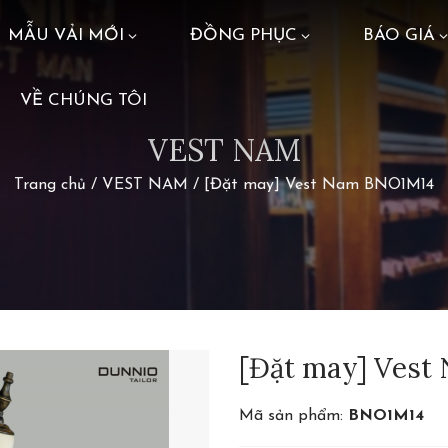
MẪU VẢI MỚI
ĐỒNG PHỤC
BÁO GIÁ
VỀ CHÚNG TÔI
VEST NAM
Trang chủ
/
VEST NAM
/
[Đặt may] Vest Nam BNO1M14
[Đặt may] Ves
Mã sản phẩm:
BNO1M14