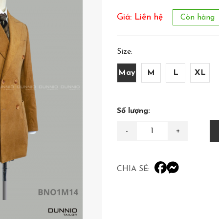
Giá: Liên hệ
Còn hàng
Size:
May
M
L
XL
Số lượng:
CHIA SẺ: