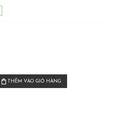
shopping_bag
THÊM VÀO GIỎ HÀNG