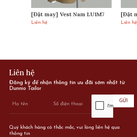
màu xám
[Đặt may] Vest Nam LU1M7
[Đặt 
73
Liên hệ
Liên hệ
Liên hệ
Đăng ký để nhận thông tin ưu đãi sớm nhất từ
Dunnio Tailor
Quý khách hàng có thắc mắc, vui lòng liên hệ qua
thông tin