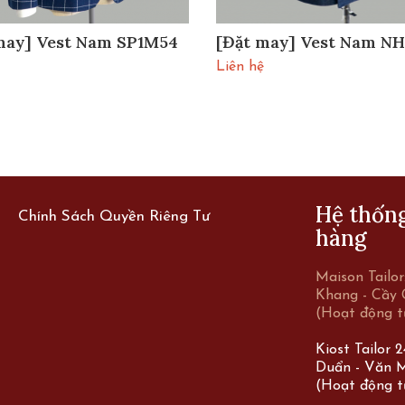
may] Vest Nam SP1M54
[Đặt may] Vest Nam N
Liên hệ
Hệ thốn
Chính Sách Quyền Riêng Tư
hàng
Maison Tailo
Khang - Cầy 
(Hoạt động t
Kiost Tailor 
Duẩn - Văn M
(Hoạt động t