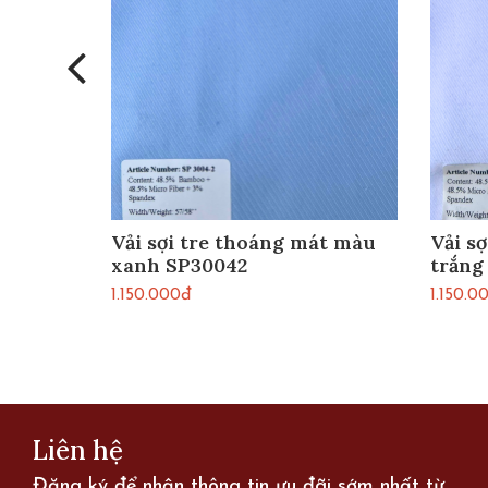
át màu
Vải sợi tre thoáng mát màu
Vải s
xanh SP30042
trắng
1.150.000đ
1.150.0
Liên hệ
Đăng ký để nhận thông tin ưu đãi sớm nhất từ