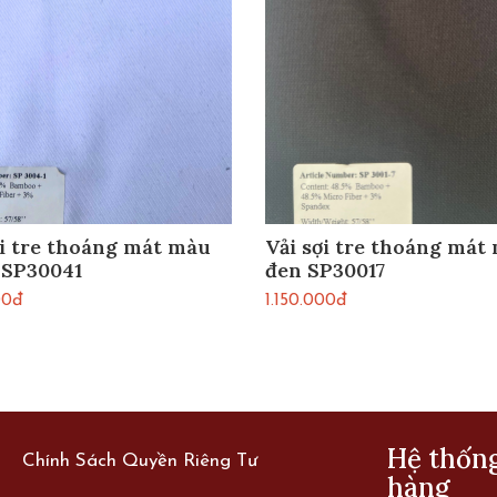
ợi tre thoáng mát màu
Vải sợi tre thoáng mát
 SP30041
đen SP30017
00đ
1.150.000đ
Hệ thốn
Chính Sách Quyền Riêng Tư
hàng