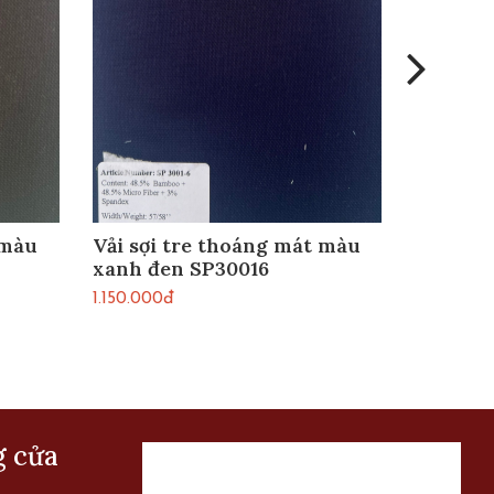
 màu
Vải sợi tre thoáng mát màu
Vải sợi
xanh đen SP30016
vàng SP
1.150.000đ
1.150.000
g cửa