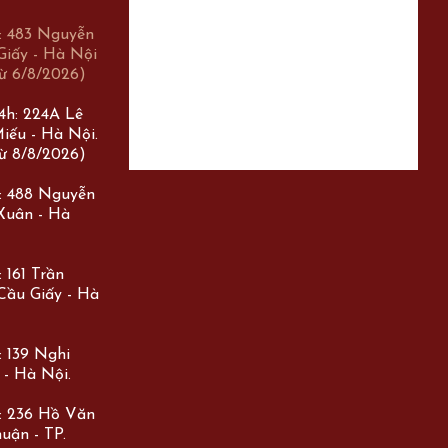
r: 483 Nguyễn
Giấy - Hà Nội
ừ 6/8/2026)
24h: 224A Lê
iếu - Hà Nội.
ừ 8/8/2026)
r: 488 Nguyễn
 Xuân - Hà
 161 Trần
Cầu Giấy - Hà
: 139 Nghi
 - Hà Nội.
r: 236 Hồ Văn
uận - TP.