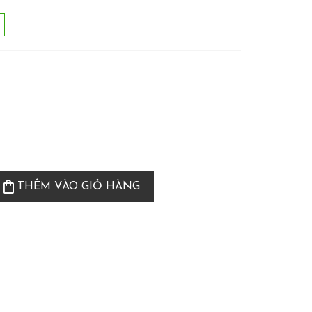
shopping_bag
THÊM VÀO GIỎ HÀNG