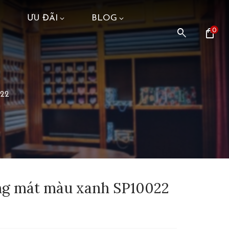
ƯU ĐÃI
BLOG
search
shopping_bag
0
022
áng mát màu xanh SP10022