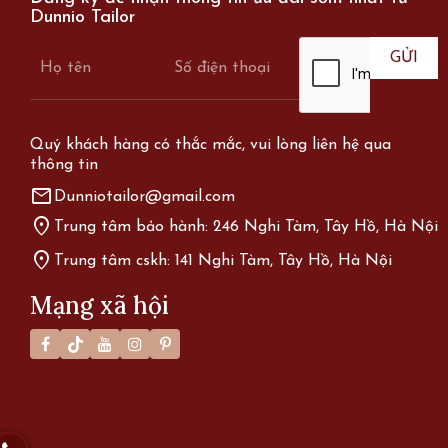
Dunnio Tailor
Quý khách hàng có thắc mắc, vui lòng liên hệ qua
thông tin
mail
Dunniotailor@gmail.com
location_on
Trung tâm bảo hành: 246 Nghi Tàm, Tây Hồ, Hà Nội
location_on
Trung tâm cskh: 141 Nghi Tàm, Tây Hồ, Hà Nội
Mạng xã hội