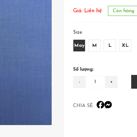
Giá: Liên hệ
Còn hàng
Size:
May
M
L
XL
Số lượng:
CHIA SẺ: