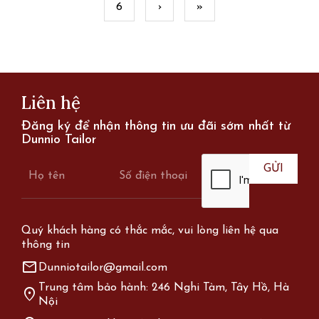
6
›
»
Liên hệ
Đăng ký để nhận thông tin ưu đãi sớm nhất từ
Dunnio Tailor
Quý khách hàng có thắc mắc, vui lòng liên hệ qua
thông tin
mail
Dunniotailor@gmail.com
Trung tâm bảo hành: 246 Nghi Tàm, Tây Hồ, Hà
location_on
Nội