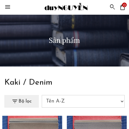
0
menu
search
shopping_bag
Sản phẩm
Kaki / Denim
filter_list
Bộ lọc