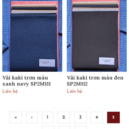
Vải kaki trơn màu
Vải kaki trơn màu đen
xanh navy SP2M111
SP2M112
Liên hệ
Liên hệ
Pages
«
‹
1
2
3
4
5