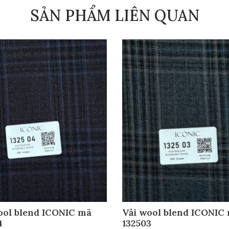
SẢN PHẨM LIÊN QUAN
ool blend ICONIC mã
Vải wool blend ICONIC
4
132503