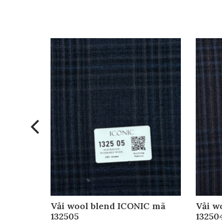
IC mã
Vải wool blend ICONIC mã
Vải w
132505
13250