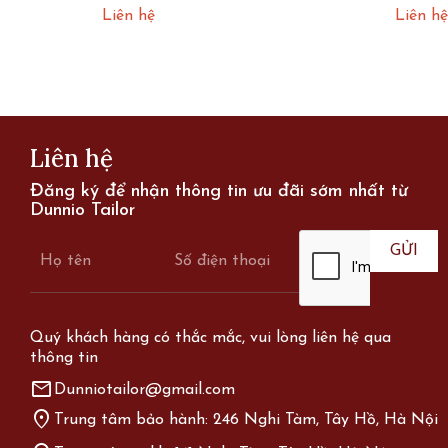
Liên hệ
Liên hệ
Liên hệ
Đăng ký để nhận thông tin ưu đãi sớm nhất từ
Dunnio Tailor
Quý khách hàng có thắc mắc, vui lòng liên hệ qua
thông tin
mail
Dunniotailor@gmail.com
location_on
Trung tâm bảo hành: 246 Nghi Tàm, Tây Hồ, Hà Nội