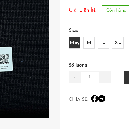
Giá: Liên hệ
Còn hàng
Size:
May
M
L
XL
Số lượng:
CHIA SẺ: