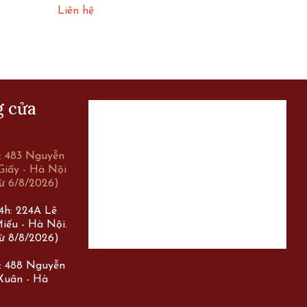
Liên hệ
Liên hệ
g cửa
r: 483 Nguyễn
Giấy - Hà Nội
ừ 6/8/2026)
24h: 224A Lê
iếu - Hà Nội.
ừ 8/8/2026)
r: 488 Nguyễn
 Xuân - Hà