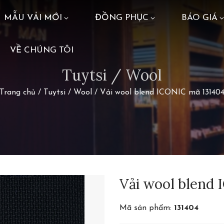
MẪU VẢI MỚI
ĐỒNG PHỤC
BÁO GIÁ
VỀ CHÚNG TÔI
Tuytsi / Wool
Trang chủ
/
Tuytsi / Wool
/
Vải wool blend ICONIC mã 13140
Vải wool blend
Mã sản phẩm:
131404