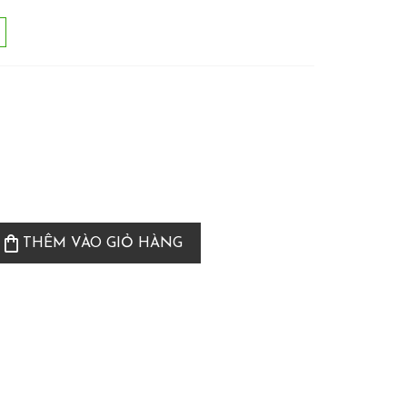
shopping_bag
THÊM VÀO GIỎ HÀNG