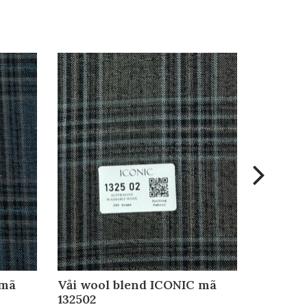
 mã
Vải wool blend ICONIC mã
Vải woo
132502
132501