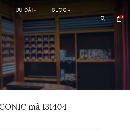
ƯU ĐÃI
BLOG
search
shopping_bag
0
4
 ICONIC mã 131404