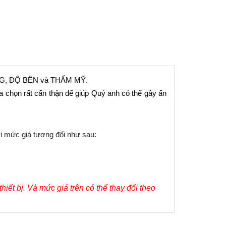
LƯỢNG, ĐỘ BỀN và THẨM MỸ.
 chọn rất cẩn thận để giúp Quý anh có thể gây ấn 
i mức giá tương đối như sau:
iết bị. Và mức giá trên có thể thay đổi theo 