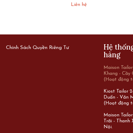
Liên hệ
Hệ thốn
Chính Sách Quyền Riêng Tư
hàng
Maison Tailo
Khang - Cầy 
(Hoạt động t
Kiost Tailor 
Duẩn - Văn M
(Hoạt động t
Maison Tailo
Trãi - Thanh
Nội.