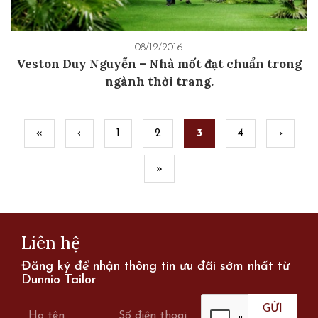
08/12/2016
Veston Duy Nguyễn – Nhà mốt đạt chuẩn trong
ngành thời trang.
Pages
«
‹
1
2
3
4
›
»
Liên hệ
Đăng ký để nhận thông tin ưu đãi sớm nhất từ
Dunnio Tailor