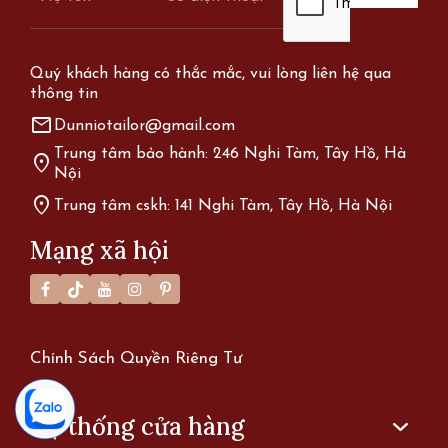
Quý khách hàng có thắc mắc, vui lòng liên hệ qua
thông tin
mail
Dunniotailor@gmail.com
Trung tâm bảo hành: 246 Nghi Tàm, Tây Hồ, Hà
location_on
Nội
location_on
Trung tâm cskh: 141 Nghi Tàm, Tây Hồ, Hà Nội
Mạng xã hội
Chính Sách Quyền Riêng Tư
Hệ thống cửa hàng