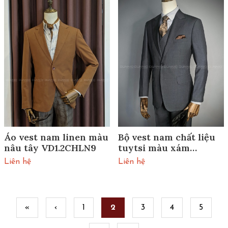
Áo vest nam linen màu
Bộ vest nam chất liệu
nâu tây VD1.2CHLN9
tuytsi màu xám
VV1.2WWDTO250
Liên hệ
Liên hệ
Pages
«
‹
1
2
3
4
5