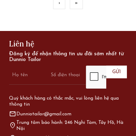
›
»
Liên hệ
Đăng ký để nhận thông tin ưu đãi sớm nhất từ
Dunnio Tailor
Quý khách hàng có thắc mắc, vui lòng liên hệ qua
thông tin
mail
Dunniotailor@gmail.com
Trung tâm bảo hành: 246 Nghi Tàm, Tây Hồ, Hà
location_on
Nội