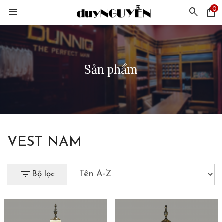
0
menu
search
shopping_bag
Sản phẩm
VEST NAM
filter_list
Bộ lọc