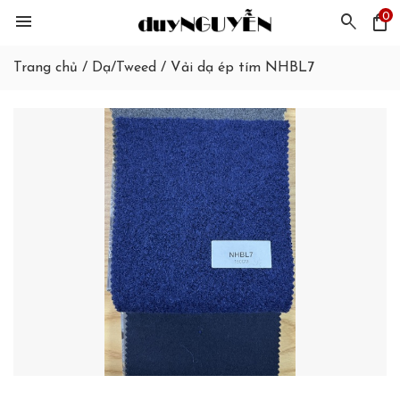
0
menu
search
shopping_bag
Trang chủ
/
Dạ/Tweed
/
Vải dạ ép tím NHBL7