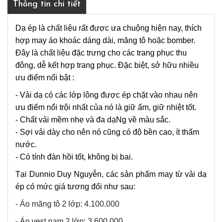
Thông tin chi tiết
Dạ ép là chất liệu rất được ưa chuộng hiện nay, thích
hợp may áo khoác dáng dài, măng tô hoặc bomber.
Đây là chất liệu đặc trưng cho các trang phục thu
đông, dễ kết hợp trang phục. Đặc biệt, sở hữu nhiều
ưu điểm nổi bật :
- Vải dạ có các lớp lông được ép chặt vào nhau nên
ưu điểm nổi trội nhất của nó là giữ ấm, giữ nhiệt tốt.
- Chất vải mềm nhẹ và đa dạNg về màu sắc.
- Sợi vải dày cho nên nó cũng có độ bền cao, ít thấm
nước.
- Có tính đàn hồi tốt, không bị bai.
Tại Dunnio Duy Nguyễn, các sản phẩm may từ vải dạ 
ép có mức giá tương đối như sau:
- Áo măng tô 2 lớp: 4.100.000
- Áo vest nam 2 lớp: 3.600.000