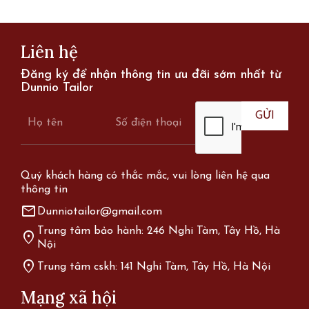
Liên hệ
Đăng ký để nhận thông tin ưu đãi sớm nhất từ
Dunnio Tailor
Quý khách hàng có thắc mắc, vui lòng liên hệ qua
thông tin
mail
Dunniotailor@gmail.com
Trung tâm bảo hành: 246 Nghi Tàm, Tây Hồ, Hà
location_on
Nội
location_on
Trung tâm cskh: 141 Nghi Tàm, Tây Hồ, Hà Nội
Mạng xã hội