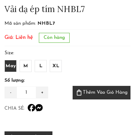
Vải dạ ép tím NHBL7
Mã sản phẩm:
NHBL7
Giá: Liên hệ
Còn hàng
Size:
May
M
L
XL
Số lượng:
shopping_bag
Thêm Vào Giỏ Hàng
CHIA SẺ: