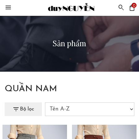
0
menu
search
shopping_bag
Sản phẩm
QUẦN NAM
filter_list
Bộ lọc