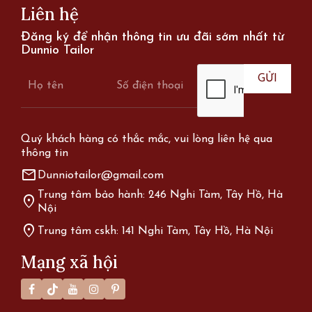
Liên hệ
Đăng ký để nhận thông tin ưu đãi sớm nhất từ
Dunnio Tailor
Quý khách hàng có thắc mắc, vui lòng liên hệ qua
thông tin
mail
Dunniotailor@gmail.com
Trung tâm bảo hành: 246 Nghi Tàm, Tây Hồ, Hà
location_on
Nội
location_on
Trung tâm cskh: 141 Nghi Tàm, Tây Hồ, Hà Nội
Mạng xã hội