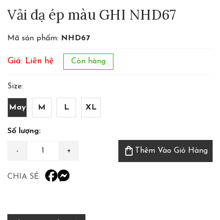
Vải dạ ép màu GHI NHD67
Mã sản phẩm:
NHD67
Giá: Liên hệ
Còn hàng
Size:
May
M
L
XL
Số lượng:
shopping_bag
Thêm Vào Giỏ Hàng
CHIA SẺ: