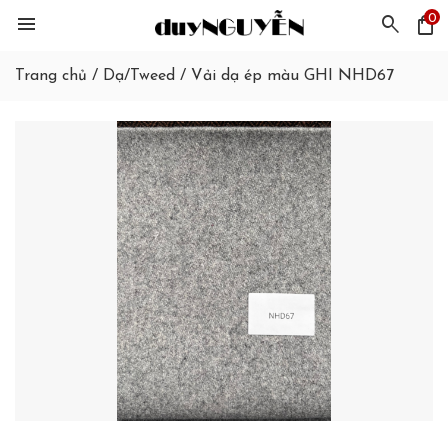
0
menu
search
shopping_bag
Trang chủ
/
Dạ/Tweed
/
Vải dạ ép màu GHI NHD67