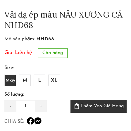
Vải dạ ép màu NÂU XƯƠNG CÁ
NHD68
Mã sản phẩm:
NHD68
Giá: Liên hệ
Còn hàng
Size:
May
M
L
XL
Số lượng:
shopping_bag
Thêm Vào Giỏ Hàng
CHIA SẺ: