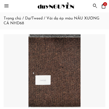
0
menu
search
shopping_bag
Trang chủ
/
Dạ/Tweed
/
Vải dạ ép màu NÂU XƯƠNG
CÁ NHD68