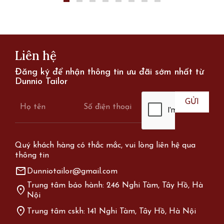
Liên hệ
Đăng ký để nhận thông tin ưu đãi sớm nhất từ
Dunnio Tailor
Quý khách hàng có thắc mắc, vui lòng liên hệ qua
thông tin
mail
Dunniotailor@gmail.com
Trung tâm bảo hành: 246 Nghi Tàm, Tây Hồ, Hà
location_on
Nội
location_on
Trung tâm cskh: 141 Nghi Tàm, Tây Hồ, Hà Nội