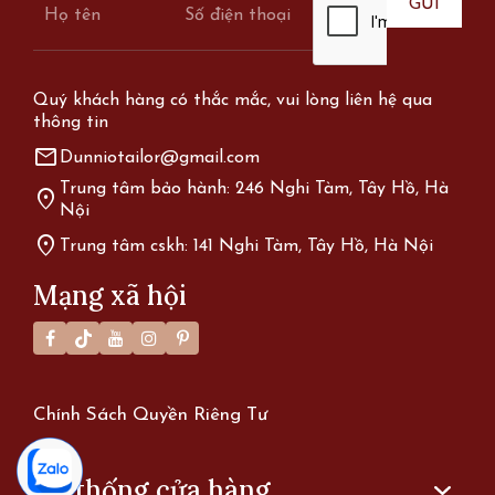
Quý khách hàng có thắc mắc, vui lòng liên hệ qua
thông tin
mail
Dunniotailor@gmail.com
Trung tâm bảo hành: 246 Nghi Tàm, Tây Hồ, Hà
location_on
Nội
location_on
Trung tâm cskh: 141 Nghi Tàm, Tây Hồ, Hà Nội
Mạng xã hội
Chính Sách Quyền Riêng Tư
Hệ thống cửa hàng