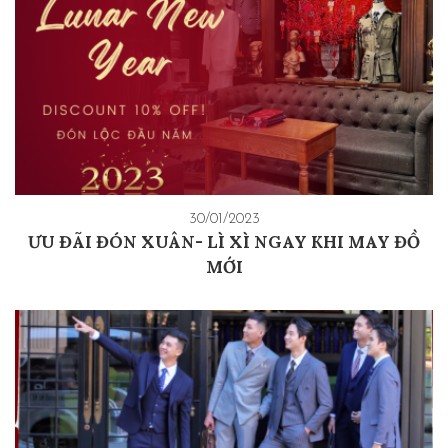
30/01/2023
ƯU ĐÃI ĐÓN XUÂN- LÌ XÌ NGAY KHI MAY ĐỒ
MỚI