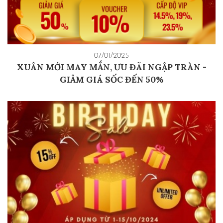
07/01/2025
XUÂN MỚI MAY MẮN, ƯU ĐÃI NGẬP TRÀN -
GIẢM GIÁ SỐC ĐẾN 50%