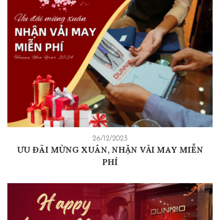
26/12/2023
ƯU ĐÃI MỪNG XUÂN, NHẬN VẢI MAY MIỄN
PHÍ