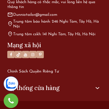
Quý khách hàng có thắc mắc, vui lòng liên hệ qua
thông tin
mail
Dunniotailor@gmail.com
Trung tâm bảo hành: 246 Nghi Tàm, Tây Hồ, Hà
location_on
Nội
location_on
Trung tâm cskh: 141 Nghi Tàm, Tây Hồ, Hà Nội
Mạng xã hội
Chính Sách Quyền Riêng Tư
Hệ thống cửa hàng