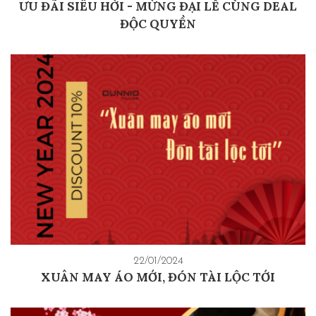
ƯU ĐÃI SIÊU HỜI - MỪNG ĐẠI LỄ CÙNG DEAL
ĐỘC QUYỀN
22/01/2024
XUÂN MAY ÁO MỚI, ĐÓN TÀI LỘC TỚI