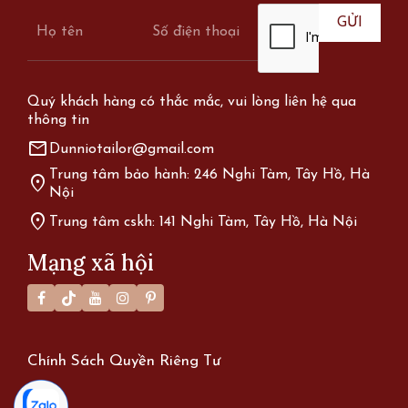
Quý khách hàng có thắc mắc, vui lòng liên hệ qua
thông tin
mail
Dunniotailor@gmail.com
Trung tâm bảo hành: 246 Nghi Tàm, Tây Hồ, Hà
location_on
Nội
location_on
Trung tâm cskh: 141 Nghi Tàm, Tây Hồ, Hà Nội
Mạng xã hội
Chính Sách Quyền Riêng Tư