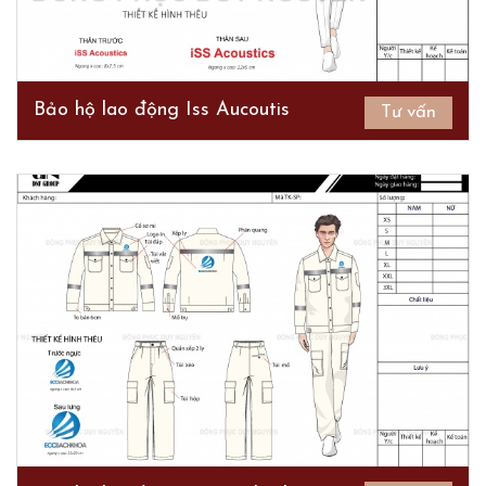
Bảo hộ lao động Iss Aucoutis
Tư vấn