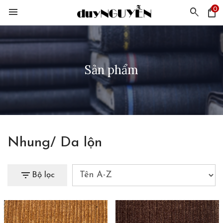
0
menu
search
shopping_bag
Sản phẩm
Nhung/ Da lộn
filter_list
Bộ lọc