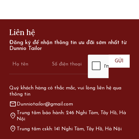
Liên hệ
Đăng ký để nhận thông tin ưu đãi sớm nhất từ
Dunnio Tailor
Quý khách hàng có thắc mắc, vui lòng liên hệ qua
thông tin
mail
Dunniotailor@gmail.com
Trung tâm bảo hành: 246 Nghi Tàm, Tây Hồ, Hà
location_on
Nội
location_on
Trung tâm cskh: 141 Nghi Tàm, Tây Hồ, Hà Nội