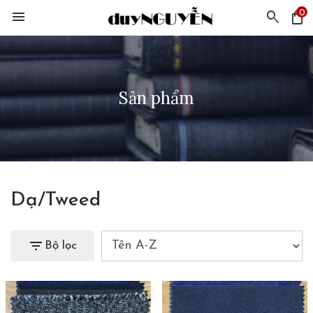
0
menu
search
shopping_bag
Sản phẩm
Dạ/Tweed
filter_list
Bộ lọc