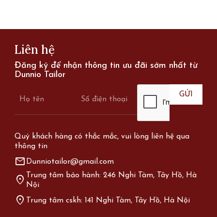
Liên hệ
Đăng ký để nhận thông tin ưu đãi sớm nhất từ
Dunnio Tailor
Quý khách hàng có thắc mắc, vui lòng liên hệ qua
thông tin
mail
Dunniotailor@gmail.com
Trung tâm bảo hành: 246 Nghi Tàm, Tây Hồ, Hà
location_on
Nội
location_on
Trung tâm cskh: 141 Nghi Tàm, Tây Hồ, Hà Nội