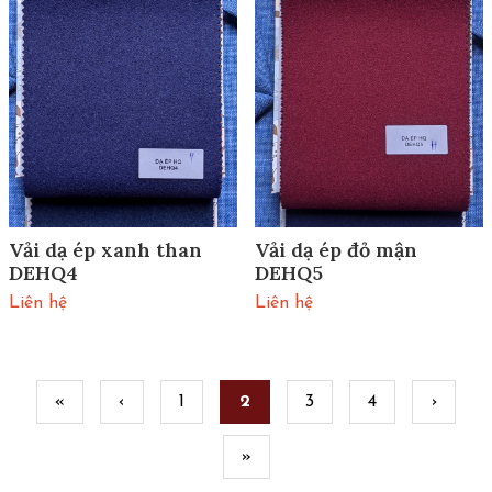
Vải dạ ép xanh than
Vải dạ ép đỏ mận
DEHQ4
DEHQ5
Liên hệ
Liên hệ
Pages
«
‹
1
2
3
4
›
»