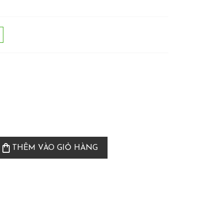
shopping_bag
THÊM VÀO GIỎ HÀNG