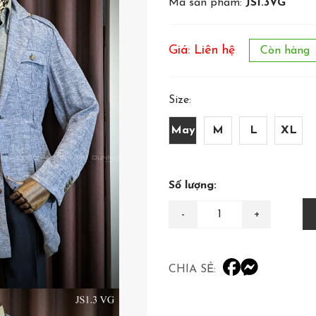
Mã sản phẩm:
JS1.3VG
Giá: Liên hệ
Còn hàng
Size:
May
M
L
XL
Số lượng:
CHIA SẺ: