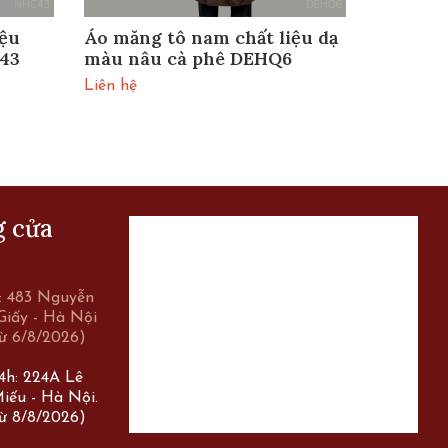
iệu
Áo măng tô nam chất liệu dạ
Áo măng
43
màu nâu cà phê DEHQ6
màu xa
Liên hệ
Liên hệ
g cửa
r: 483 Nguyễn
Giấy - Hà Nội
ừ 6/8/2026)
24h: 224A Lê
iếu - Hà Nội.
ừ 8/8/2026)