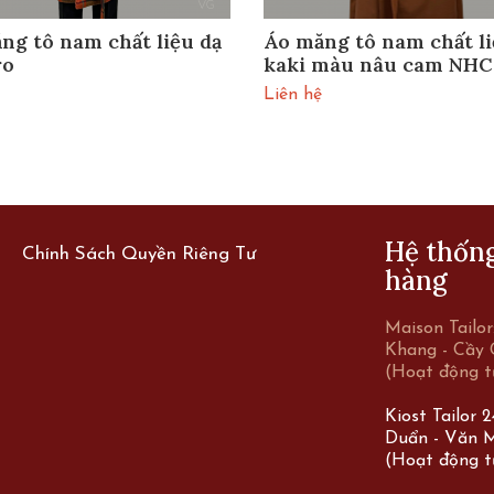
ng tô nam chất liệu dạ
Áo măng tô nam chất l
ro
kaki màu nâu cam NHC
Liên hệ
Hệ thốn
Chính Sách Quyền Riêng Tư
hàng
Maison Tailo
Khang - Cầy 
(Hoạt động t
Kiost Tailor 
Duẩn - Văn M
(Hoạt động t