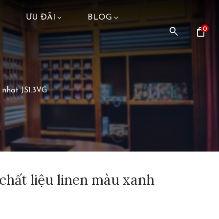
ƯU ĐÃI
BLOG
search
shopping_bag
0
 nhạt JS1.3VG
 chất liệu linen màu xanh